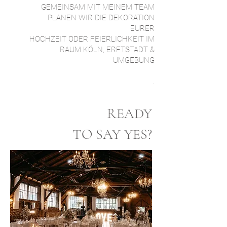
GEMEINSAM MIT MEINEM TEAM
PLANEN WIR DIE DEKORATION
EURER
HOCHZEIT ODER FEIERLICHKEIT IM
RAUM KÖLN, ERFTSTADT &
UMGEBUNG
.
READY
TO SAY YES?