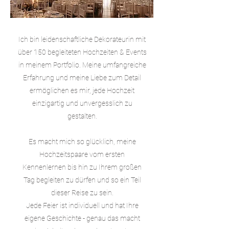
Ich bin leidenschaftliche Dekorateurin mit
über 150 begleiteten Hochzeiten & Events
in meinem Portfolio. Meine umfangreiche
Erfahrung und meine Liebe zum Detail
ermöglichen es mir, jede Hochzeit
einzigartig und unvergesslich zu
gestalten.
Es macht mich so glücklich, meine
Hochzeitspaare vom ersten
Kennenlernen bis hin zu Ihrem großen
Tag begleiten zu dürfen und so ein Teil
dieser Reise zu sein.
Jede Feier ist individuell und hat Ihre
eigene Geschichte - genau das macht