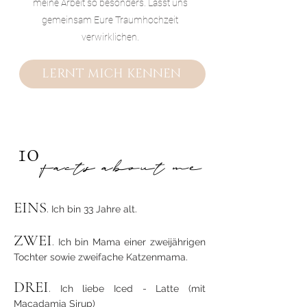
meine Arbeit so besonders. Lasst uns
gemeinsam Eure Traumhochzeit
verwirklichen.
LERNT MICH KENNEN
10
facts about me
EINS
. Ich bin 33 Jahre alt.
ZWEI
. Ich bin Mama einer zweijährigen
Tochter sowie zweifache Katzenmama.
DREI
. Ich liebe Iced - Latte (mit
Macadamia Sirup)