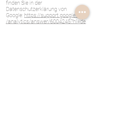
finden Sie in der
Datenschutzerklärung von
Google:
https://support.google.com
/analytics/answer/6004245?hl=de
.
Auftragsverarbeitung
Zur vollständigen Erfüllung der
gesetzlichen Datenschutzvorgaben
haben wir mit Google einen Vertrag
über die Auftragsverarbeitung
abgeschlossen.
Demografische Merkmale bei
Google Analytics
Unsere Website verwendet die
Funktion “demografische Merkmale”
von Google Analytics. Mit ihr lassen
sich Berichte erstellen, die
Aussagen zu Alter, Geschlecht und
Interessen der Seitenbesucher
enthalten. Diese Daten stammen
aus interessenbezogener Werbung